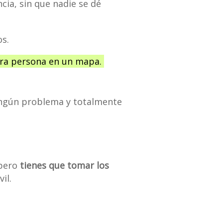
cia, sin que nadie se dé
os.
 otra persona en un mapa.
ningún problema y totalmente
 pero
tienes que tomar los
il.