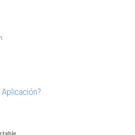
n.
 Aplicación?
ctable
.