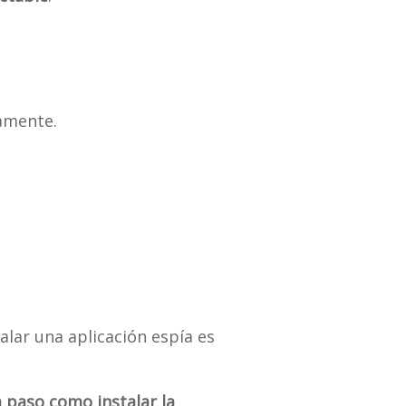
amente.
talar una aplicación espía es
 paso como instalar la