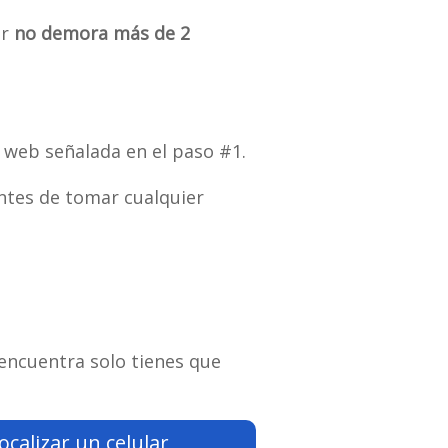
ar
no demora más de 2
 web señalada en el paso #1.
tes de tomar cualquier
 encuentra solo tienes que
ocalizar un celular