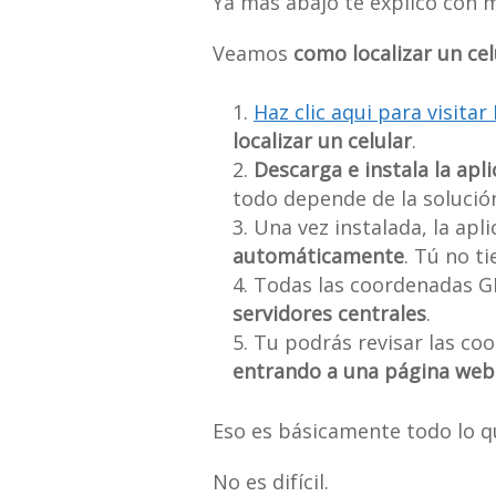
Ya más abajo te explico con m
Veamos
como localizar un cel
Haz clic aqui para visit
localizar un celular
.
Descarga e instala la apl
todo depende de la solució
Una vez instalada, la apl
automáticamente
. Tú no t
Todas las coordenadas GP
servidores centrales
.
Tu podrás revisar las co
entrando a una página web
Eso es básicamente todo lo qu
No es difícil.